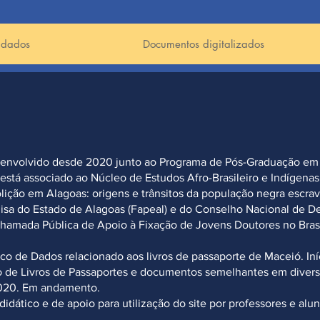
 dados
Documentos digitalizados
desenvolvido desde 2020 junto ao Programa de Pós-Graduação em 
stá associado ao Núcleo de Estudos Afro-Brasileiro e Indígenas 
ição em Alagoas: origens e trânsitos da população negra escra
sa do Estado de Alagoas (Fapeal) e do Conselho Nacional de De
hamada Pública de Apoio à Fixação de Jovens Doutores no Brasi
nco de Dados relacionado aos livros de passaporte de Maceió. In
ão de Livros de Passaportes e documentos semelhantes em diverso
 2020. Em andamento.
didático e de apoio para utilização do site por professores e alu