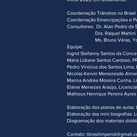
Coordenação Trânsitos no Brasil I
Coordenação Emancipações e Pós-
Consultores: Dr. Alan Pedro da S
Dra. Raquel Martini Carricon
Ms. Bruno Véras, York Uni
Equipe:
Ingrid Stefanny Santos da Concei
Maria Lidiane Santos Cardoso, P
Pedro Vinícius dos Santos Lima, L
Nicolas Kervin Menezesde Almeida
Marina Andréa Moreira Cunha, Lic
Elaine Menezes Araújo, Licenciat
Matheus Henrique Pereira Ayres C
Elaboração dos planos de aulas: 
Elaboração das mini biografias: L
Diagramação dos materiais didát
Contato:
tbrasilimperial@gmail.